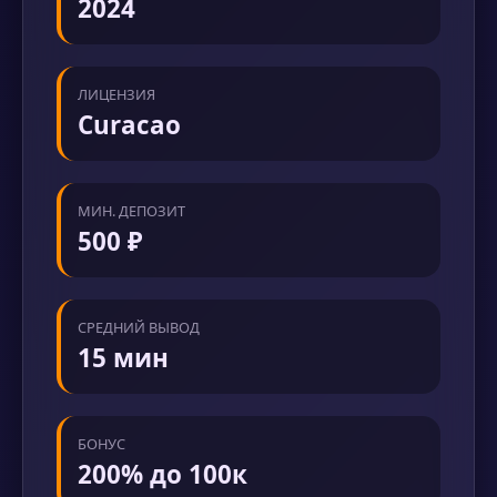
2024
ЛИЦЕНЗИЯ
Curacao
МИН. ДЕПОЗИТ
500 ₽
СРЕДНИЙ ВЫВОД
15 мин
БОНУС
200% до 100к