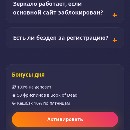
Зеркало работает, если
основной сайт заблокирован?
Есть ли бездеп за регистрацию?
Бонусы дня
🎁 100% на депозит
🔥 50 фриспинов в Book of Dead
💎 Кешбэк 10% по пятницам
Активировать