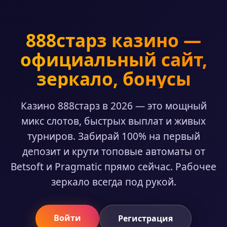
888старз казино —
официальный сайт,
зеркало, бонусы
Казино 888старз в 2026 — это мощный
микс слотов, быстрых выплат и живых
турниров. Забирай 100% на первый
депозит и крути топовые автоматы от
Betsoft и Pragmatic прямо сейчас. Рабочее
зеркало всегда под рукой.
Войти
Регистрация