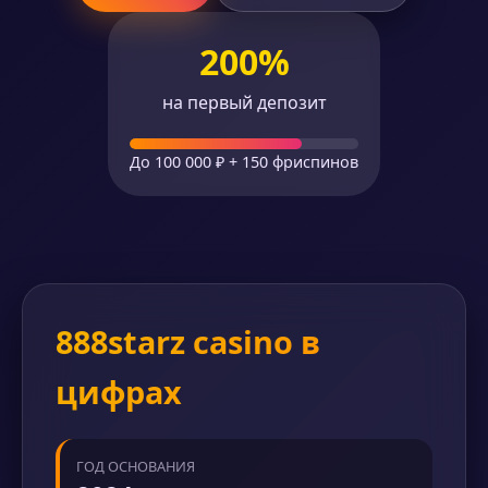
200%
на первый депозит
До 100 000 ₽ + 150 фриспинов
888starz casino в
цифрах
ГОД ОСНОВАНИЯ