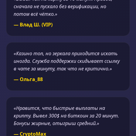
сначала не пускало без верификации, но
потом всё чётко.»
— Влад Ш. (VIP)
«Казино топ, но зеркала приходится искать
иногда. Служба поддержки скидывает ссылку
в чате за минуту, так что не критично.»
— Ольга_88
«Нравится, что быстрые выплаты на
крипту. Вывел 300$ на биткоин за 20 минут.
Бонусы жирные, отыгрыш средний.»
— CryptoMax