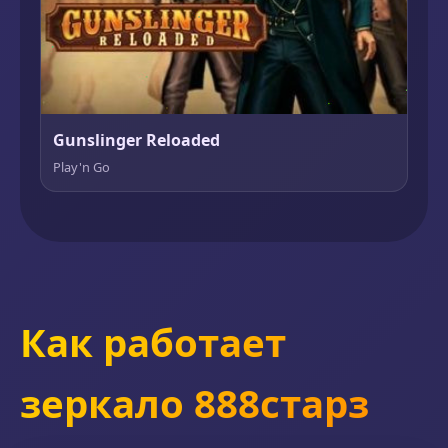
Gunslinger Reloaded
Play'n Go
Как работает
зеркало 888старз